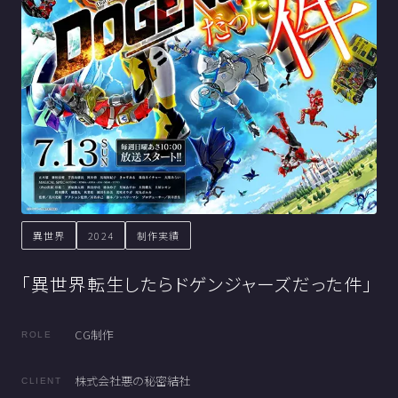
異世界
2024
制作実績
「異世界転生したらドゲンジャーズだった件」
CG制作
ROLE
株式会社悪の秘密結社
CLIENT