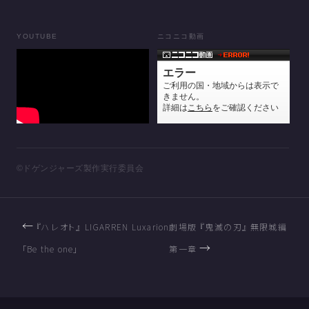
YOUTUBE
ニコニコ動画
©ドゲンジャーズ製作実行委員会
←
『ハレオト』 LIGARREN Luxarion
劇場版 『鬼滅の刃』 無限城編
→
「Be the one」
第一章